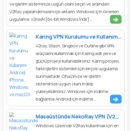
ve işletim sisteminize uygun olanı seçin ve ardından
V2Ray yapılandırmasını içe aktarın. Windows için önerilen
uygulama: v2rayN [64-bit Windows İndir] ...
Karing VPN Kurulumu ve Kullanımı: Android, iPhone, Windows ve macOS
V2ray, Stash, Singbox ve Outline gibi VPN
araçlarını kullanmak için Karing adlı yeni ve
güçlü projeyi kullanabilirsiniz. Karing projesi,
farklı işletim sistemleri için birçok uygulama
sunmaktadır. Cihazınıza ve işletim
sisteminize uygun olanı indirip
yükleyebilirsiniz. Windows için indirme
bağlantısı Android için indirme ...
Masaüstünde NekoRay VPN (V2Ray) Nasıl Kurulur ve Kullanılır?
Windows üzerinde V2Ray kullanmak için en