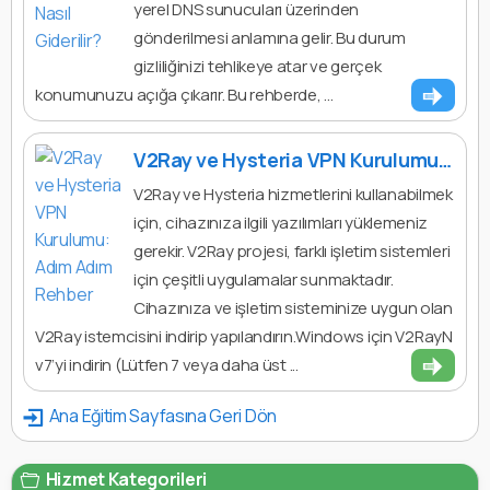
yerel DNS sunucuları üzerinden
gönderilmesi anlamına gelir. Bu durum
gizliliğinizi tehlikeye atar ve gerçek
konumunuzu açığa çıkarır. Bu rehberde, ...
V2Ray ve Hysteria VPN Kurulumu: Adım Adım Rehber
V2Ray ve Hysteria hizmetlerini kullanabilmek
için, cihazınıza ilgili yazılımları yüklemeniz
gerekir. V2Ray projesi, farklı işletim sistemleri
için çeşitli uygulamalar sunmaktadır.
Cihazınıza ve işletim sisteminize uygun olan
V2Ray istemcisini indirip yapılandırın.Windows için V2RayN
v7’yi indirin (Lütfen 7 veya daha üst ...
Ana Eğitim Sayfasına Geri Dön
Hizmet Kategorileri