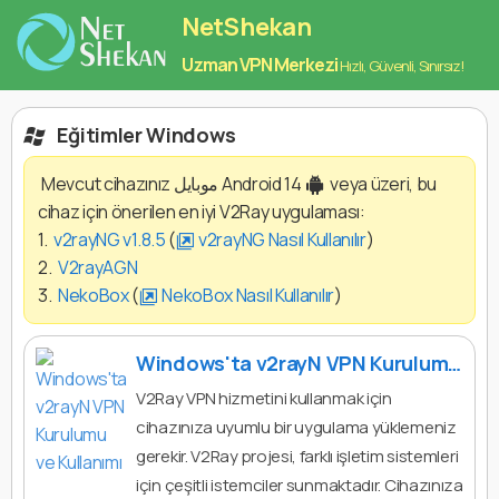
NetShekan
Uzman VPN Merkezi
Hızlı, Güvenli, Sınırsız!
Eğitimler‌ Windows
Mevcut cihazınız موبایل Android 14
veya üzeri, bu
cihaz için önerilen en iyi V2Ray uygulaması:
1.
v2rayNG v1.8.5
(
v2rayNG Nasıl Kullanılır
)
2.
V2rayAGN
3.
NekoBox
(
NekoBox Nasıl Kullanılır
)
Windows'ta v2rayN VPN Kurulumu ve Kullanımı
V2Ray VPN hizmetini kullanmak için
cihazınıza uyumlu bir uygulama yüklemeniz
gerekir. V2Ray projesi, farklı işletim sistemleri
için çeşitli istemciler sunmaktadır. Cihazınıza