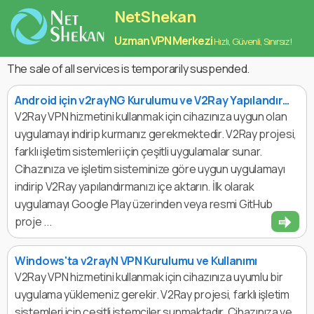
NetShekan
Uzman VPN Merkezi
Hızlı, Güvenli, Sınırsız!
The sale of all services is temporarily suspended.
Android için v2rayNG Kurulumu ve V2Ray Yapılandırma Rehberi
V2Ray VPN hizmetini kullanmak için cihazınıza uygun olan
uygulamayı indirip kurmanız gerekmektedir. V2Ray projesi,
farklı işletim sistemleri için çeşitli uygulamalar sunar.
Cihazınıza ve işletim sisteminize göre uygun uygulamayı
indirip V2Ray yapılandırmanızı içe aktarın. İlk olarak
uygulamayı Google Play üzerinden veya resmi GitHub
proje ...
Windows'ta v2rayN VPN Kurulumu ve Kullanımı
V2Ray VPN hizmetini kullanmak için cihazınıza uyumlu bir
uygulama yüklemeniz gerekir. V2Ray projesi, farklı işletim
sistemleri için çeşitli istemciler sunmaktadır. Cihazınıza ve