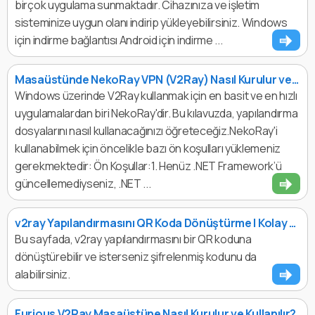
birçok uygulama sunmaktadır. Cihazınıza ve işletim
sisteminize uygun olanı indirip yükleyebilirsiniz. Windows
için indirme bağlantısı Android için indirme ...
Masaüstünde NekoRay VPN (V2Ray) Nasıl Kurulur ve Kullanılır?
Windows üzerinde V2Ray kullanmak için en basit ve en hızlı
uygulamalardan biri NekoRay'dir. Bu kılavuzda, yapılandırma
dosyalarını nasıl kullanacağınızı öğreteceğiz.NekoRay'i
kullanabilmek için öncelikle bazı ön koşulları yüklemeniz
gerekmektedir: Ön Koşullar:1. Henüz .NET Framework’ü
güncellemediyseniz, .NET ...
v2ray Yapılandırmasını QR Koda Dönüştürme | Kolay ve Hızlı Araç
Bu sayfada, v2ray yapılandırmasını bir QR koduna
dönüştürebilir ve isterseniz şifrelenmiş kodunu da
alabilirsiniz.
Furious V2Ray Masaüstüne Nasıl Kurulur ve Kullanılır?