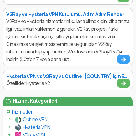
V2Ray ve Hysteria VPN Kurulumu: Adım Adım Rehber
V2Ray ve Hysteria hizmetlerini kullanabilmek için, cihazınıza
ilgili yazılımları yüklemeniz gerekir. V2Ray projesi, farklı
işletim sistemleri için çeşitli uygulamalar sunmaktadır.
Cihazınıza ve işletim sisteminize uygun olan V2Ray
istemcisini indirip yapılandırın.Windows için V2RayN v7’yi
indirin (Lütfen 7 veya daha üst ...
Hysteria VPN vs V2Ray vs Outline | [COUNTRY] için En Hızlı VPN ve Yüksek Sansür Direnci
Özellikler Hysteria v2
Hizmet Kategorileri
Hizmetler
Outline VPN
Hysteria VPN
V2ray VPN