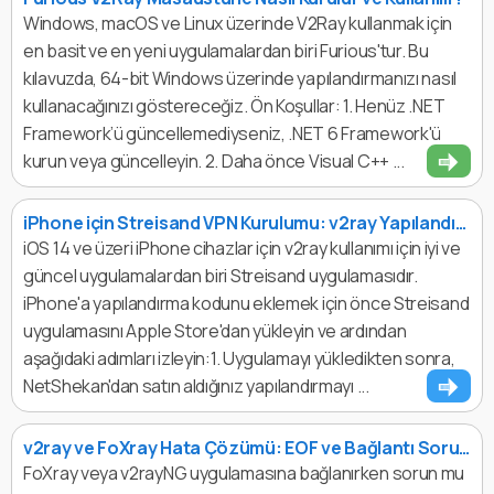
Windows, macOS ve Linux üzerinde V2Ray kullanmak için
en basit ve en yeni uygulamalardan biri Furious'tur. Bu
kılavuzda, 64-bit Windows üzerinde yapılandırmanızı nasıl
kullanacağınızı göstereceğiz. Ön Koşullar: 1. Henüz .NET
Framework’ü güncellemediyseniz, .NET 6 Framework'ü
kurun veya güncelleyin. 2. Daha önce Visual C++ ...
iPhone için Streisand VPN Kurulumu: v2ray Yapılandırması ile Hızlı Bağlantı
iOS 14 ve üzeri iPhone cihazlar için v2ray kullanımı için iyi ve
güncel uygulamalardan biri Streisand uygulamasıdır.
iPhone'a yapılandırma kodunu eklemek için önce Streisand
uygulamasını Apple Store'dan yükleyin ve ardından
aşağıdaki adımları izleyin:1. Uygulamayı yükledikten sonra,
NetShekan'dan satın aldığınız yapılandırmayı ...
v2ray ve FoXray Hata Çözümü: EOF ve Bağlantı Sorunları için 6 Yöntem
FoXray veya v2rayNG uygulamasına bağlanırken sorun mu