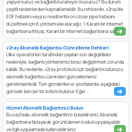
yaşıyorsunuz ve bağlantı kuramıyor musunuz? Bu durum
çeşitli nedenlerden kaynaklanabilir. Bu rehberde, v2ray'de
EOF hatasını veya io read/write on close pipe hatasını
düzeltmek için 6 yöntemi ele alacağız. 1. Kararlı bir internet
bağlantısına ihtiyaç:Kararlı bir internet bağlantısına sahip ...
v2ray Abonelik Bağlantısı Güncelleme Rehberi
Ülke operatörleri tarafından yapılan son değişiklikler
nedeniyle, bağlantı yöntemimizi biraz değiştirmek zorunda
kaldık. Bu nedenle, v2ray protokolü için bağlantı kodunuzu
abonelik bağlantısı üzerinden güncellemeniz
gerekmektedir.Tüm gönderilen e-postalarda, aşağıdaki
görsele benzer bir bölüm bulunur:Eğer ...
Hizmet Abonelik Bağlantınızı Bulun
Bu sayfada, abonelik bağlantınızı bulabilirsiniz.Abonelik
bağlantısına tıklayarak görüntülenen kodu kopyalayabilir
ve ilgili uygulamada kullanabilirsiniz.