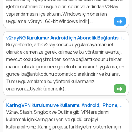
işletim sisteminize uygun olanı seçin ve ardından V2Ray
yapılandırmasını içe aktarın. Windows için önerilen
uygulama: v2rayN [64-bit Windows İndir] ...
v2rayNG Kurulumu: Android için Abonelik Bağlantısı ile Hızlı VPN Yapılandırması
Bu yöntemle, artık v2ray kodunu uygulamaya manuel
olarak eklemenize gerek kalmaz ve bu yöntemin avantajı,
mevcut kodu değiştirdikten sonra bağlantı kodunu tekrar
manuel olarak girmenize gerek olmamasıdır. Uygulama, en
güncel bağlantı kodunu otomatik olarak indirir ve kullanır.
Tüm uygulamalarda bu yöntemi kullanmanızı
öneriyoruz.Üyelik (abonelik) ...
Karing VPN Kurulumu ve Kullanımı: Android, iPhone, Windows ve macOS
V2ray, Stash, Singbox ve Outline gibi VPN araçlarını
kullanmak için Karing adlı yeni ve güçlü projeyi
kullanabilirsiniz. Karing projesi, farklı işletim sistemleri için